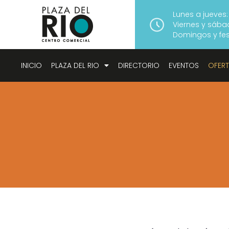
Lunes a jueves:
Viernes y sábad
Domingos y fest
INICIO
PLAZA DEL RIO
DIRECTORIO
EVENTOS
OFER