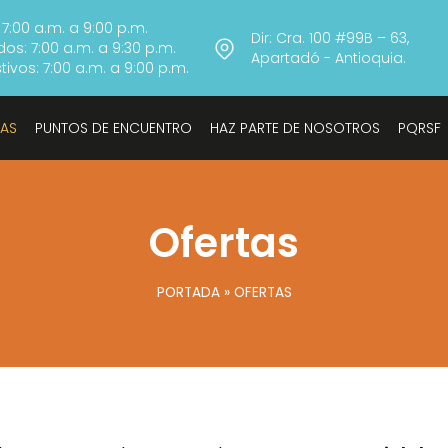
 7:00 a.m. a 9:00 p.m.
Dir: Cra. 100 #99B – 63,
os: 7:00 a.m. a 9:30 p.m.
Apartadó - Antioquia.
ivos: 7:00 a.m. a 9:00 p.m.
TAS
PUNTOS DE ENCUENTRO
HAZ PARTE DE NOSOTROS
PQRSF
Ofertas
PORTADA
»
OFERTAS