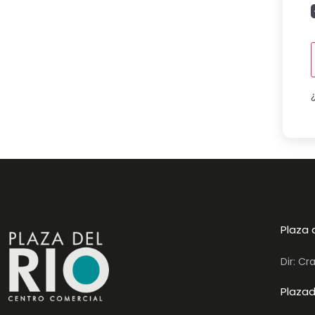
Plaza 
Dir: Cr
Plazad