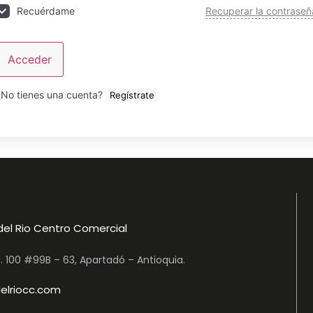
Recuperar la contraseñ
Recuérdame
Acceder
¿No tienes una cuenta?
Regístrate
del Rio Centro Comercial
a. 100 #99B – 63, Apartadó – Antioquia.
elriocc.com