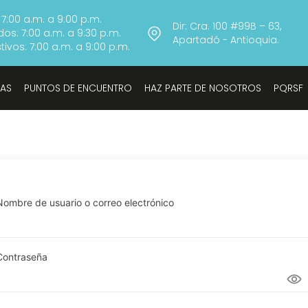
 7:00 a.m. a 9:00 p.m.
Dir: Cra. 100 #99B – 63,
os: 7:00 a.m. a 9:30 p.m.
Apartadó - Antioquia.
ivos: 7:00 a.m. a 9:00 p.m.
TAS
PUNTOS DE ENCUENTRO
HAZ PARTE DE NOSOTROS
PQRSF
Nombre de usuario o correo electrónico
Contraseña