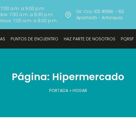
 7:00 a.m. a 9:00 p.m.
Dir: Cra. 100 #99B – 63,
os: 7:00 a.m. a 9:30 p.m.
Apartadó - Antioquia.
ivos: 7:00 a.m. a 9:00 p.m.
TAS
PUNTOS DE ENCUENTRO
HAZ PARTE DE NOSOTROS
PQRSF
Página: Hipermercado
PORTADA
»
HOGAR