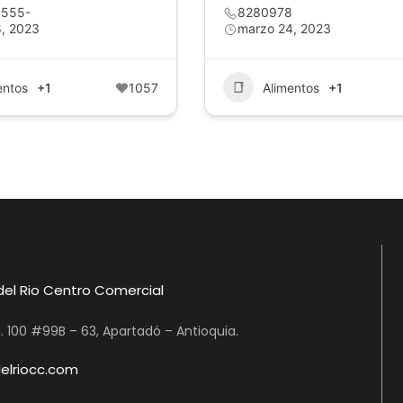
555-
8280978
, 2023
marzo 24, 2023
entos
+1
1057
Alimentos
+1
del Rio Centro Comercial
a. 100 #99B – 63, Apartadó – Antioquia.
elriocc.com