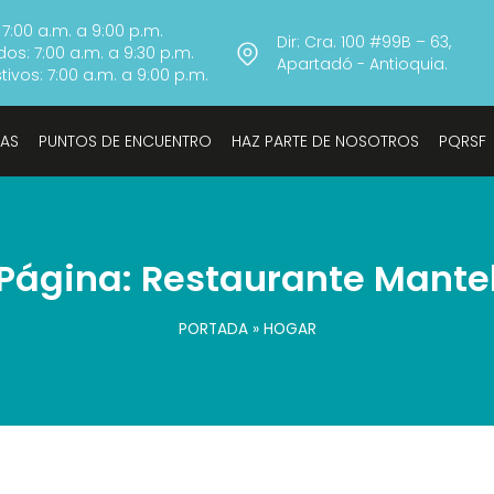
 7:00 a.m. a 9:00 p.m.
Dir: Cra. 100 #99B – 63,
os: 7:00 a.m. a 9:30 p.m.
Apartadó - Antioquia.
ivos: 7:00 a.m. a 9:00 p.m.
TAS
PUNTOS DE ENCUENTRO
HAZ PARTE DE NOSOTROS
PQRSF
Página: Restaurante Mante
PORTADA
»
HOGAR