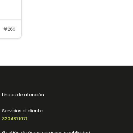
260
Lineas de atención
Servicios al cliente
3204871071
Gestión de áreas comunes y publicidad.