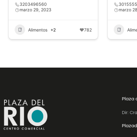
3203496560
3015555
marzo 29, 2023
marzo 28
Alimentos
+2
782
Alim
Plaza 
Dir: Cr
Plazad